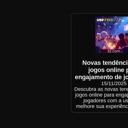
Novas tendênc
jogos online 
engajamento de j
15/11/2025
Descubra as novas ten
jogos online para eng
jogadores com a u
melhore sua experiênci